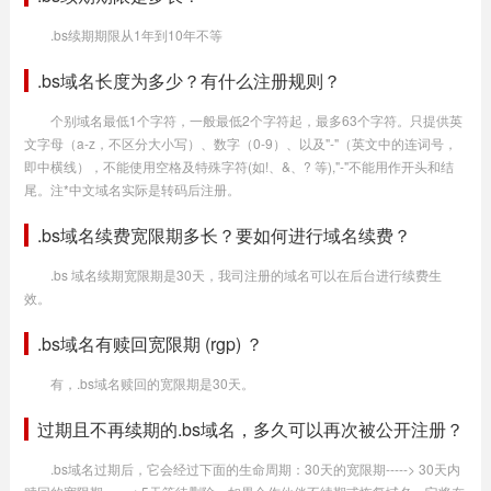
.bs续期期限从1年到10年不等
.bs域名长度为多少？有什么注册规则？
个别域名最低1个字符，一般最低2个字符起，最多63个字符。只提供英
文字母（a-z，不区分大小写）、数字（0-9）、以及"-"（英文中的连词号，
即中横线），不能使用空格及特殊字符(如!、&、? 等),"-"不能用作开头和结
尾。注*中文域名实际是转码后注册。
.bs域名续费宽限期多长？要如何进行域名续费？
.bs 域名续期宽限期是30天，我司注册的域名可以在后台进行续费生
效。
.bs域名有赎回宽限期 (rgp) ？
有，.bs域名赎回的宽限期是30天。
过期且不再续期的.bs域名，多久可以再次被公开注册？
.bs域名过期后，它会经过下面的生命周期：30天的宽限期-----> 30天内