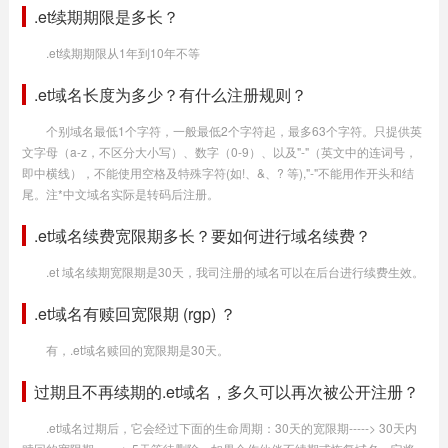
.et续期期限是多长？
.et续期期限从1年到10年不等
.et域名长度为多少？有什么注册规则？
个别域名最低1个字符，一般最低2个字符起，最多63个字符。只提供英
文字母（a-z，不区分大小写）、数字（0-9）、以及"-"（英文中的连词号，
即中横线），不能使用空格及特殊字符(如!、&、? 等),"-"不能用作开头和结
尾。注*中文域名实际是转码后注册。
.et域名续费宽限期多长？要如何进行域名续费？
.et 域名续期宽限期是30天，我司注册的域名可以在后台进行续费生效。
.et域名有赎回宽限期 (rgp) ？
有，.et域名赎回的宽限期是30天。
过期且不再续期的.et域名，多久可以再次被公开注册？
.et域名过期后，它会经过下面的生命周期：30天的宽限期-----> 30天内