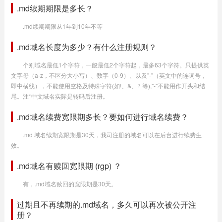
.md续期期限是多长？
.md续期期限从1年到10年不等
.md域名长度为多少？有什么注册规则？
个别域名最低1个字符，一般最低2个字符起，最多63个字符。只提供英
文字母（a-z，不区分大小写）、数字（0-9）、以及"-"（英文中的连词号，
即中横线），不能使用空格及特殊字符(如!、&、? 等),"-"不能用作开头和结
尾。注*中文域名实际是转码后注册。
.md域名续费宽限期多长？要如何进行域名续费？
.md 域名续期宽限期是30天，我司注册的域名可以在后台进行续费生
效。
.md域名有赎回宽限期 (rgp) ？
有，.md域名赎回的宽限期是30天。
过期且不再续期的.md域名，多久可以再次被公开注
册？