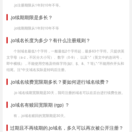
.jo注册期限从1年到10年不等。
.jo续期期限是多长？
.jo续期期限从1年到10年不等
.jo域名长度为多少？有什么注册规则？
个别域名最低1个字符，一般最低2个字符起，最多63个字符。只提供英
文字母（a-z，不区分大小写）、数字（0-9）、以及"-"（英文中的连词号，
即中横线），不能使用空格及特殊字符(如!、$、&、? 等),"-"不能用作开头和
结尾。注*中文域名实际是转码后注册。
.jo域名续费宽限期多长？要如何进行域名续费？
.jo 域名续期宽限期是30天，我司注册的域名可以在后台进行续费生效。
.jo域名有赎回宽限期 (rgp) ？
有，.jo域名赎回的宽限期是30天。
过期且不再续期的.jo域名，多久可以再次被公开注册？