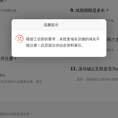
续费？
9.
续期期限是多长？
进行续费生效。
续期期限从1年到10年不等
温馨提示
10.
根据工信部的要求，未批复域名后缀的域名不
可以转入sr域名吗？
能注册！此页面仅供信息资料展示。
是的，sr域名可以进行转入
公开注册？
11.
淡马锡云互联是否为sr
待删除
是的，淡马锡云互联为sr 提供I
75天后对公众重新注册。请注
期限等以实际情况为准！