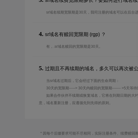
sr域名续费宽限期多长？要如何进行域名
sr域名续期宽限期是30天，我司注册的域名可以在后台
4.
sr域名有赎回宽限期 (rgp) ？
有，.sr域名赎回的宽限期是30天。
5.
过期且不再续期的域名，多久可以再次被
当sr域名过期后，它会经过下面的生命周期：
30天的宽限期-----> 30天内赎回的宽限期------- >5天等
如果合作伙伴不续期或恢复域名，它将在到期日期的大约
意，域名重新注册，应遵循先到先得的原则。
* 因每个后缀要求可能不尽相同，实际注册条件、续费赎回