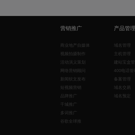
营销推广
产品管
商业地产自媒体
域名管理
视频拍摄制作
主机管理
活动演义策划
建站宝盒管
网络营销顾问
400电话管
新闻软文发布
备案管理
短视频营销
域名交易
品牌推广
域名预定
千城推广
多词推广
谷歌全球推