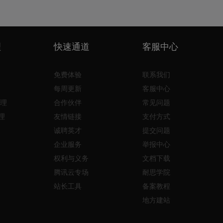
理
快速通道
客服中心
免费体验
联系我们
每周更新
客服中心
理
合作伙伴
常见问题
理
友情链接
支付方式
诚聘英才
提交问题
企业服务
举报中心
权利与义务
文档下载
腾讯云专场
耐思学院
站长工具
备案教程
地方建站