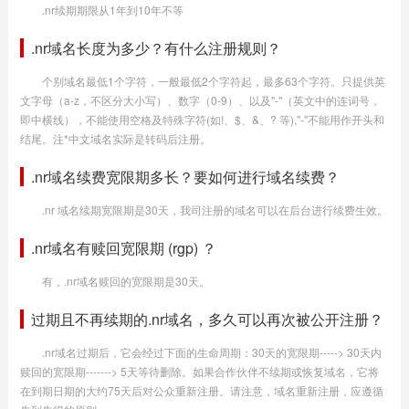
.nr续期期限从1年到10年不等
.nr域名长度为多少？有什么注册规则？
个别域名最低1个字符，一般最低2个字符起，最多63个字符。只提供英
文字母（a-z，不区分大小写）、数字（0-9）、以及"-"（英文中的连词号，
即中横线），不能使用空格及特殊字符(如!、$、&、? 等),"-"不能用作开头和
结尾。注*中文域名实际是转码后注册。
.nr域名续费宽限期多长？要如何进行域名续费？
.nr 域名续期宽限期是30天，我司注册的域名可以在后台进行续费生效。
.nr域名有赎回宽限期 (rgp) ？
有，.nr域名赎回的宽限期是30天。
过期且不再续期的.nr域名，多久可以再次被公开注册？
.nr域名过期后，它会经过下面的生命周期：30天的宽限期-----> 30天内
赎回的宽限期-------> 5天等待删除。如果合作伙伴不续期或恢复域名，它将
在到期日期的大约75天后对公众重新注册。请注意，域名重新注册，应遵循